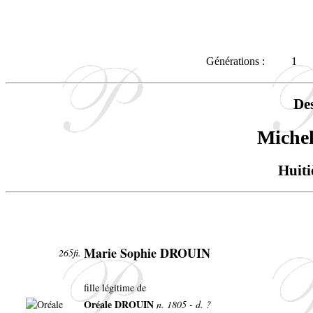
Générations :
1
De
Mich
Huiti
Marie Sophie DROUIN
265fi.
fille légitime de
Oréale DROUIN
n. 1805 - d. ?