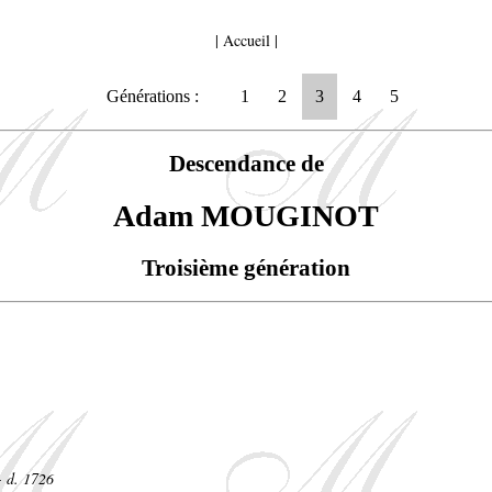
|
Accueil
|
Générations :
1
2
3
4
5
Descendance de
Adam MOUGINOT
Troisième génération
- d. 1726