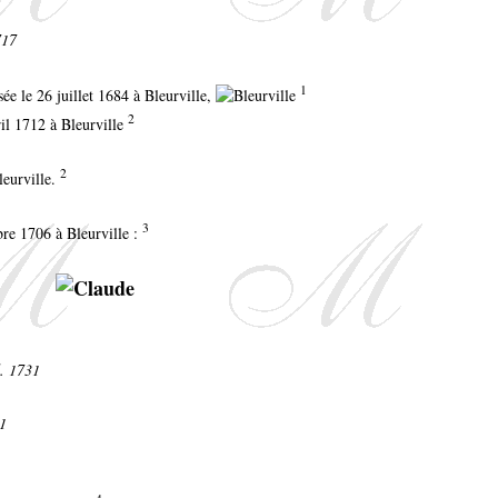
717
1
isée le 26 juillet 1684 à Bleurville,
2
ril 1712 à Bleurville
2
leurville.
3
re 1706 à Bleurville :
d. 1731
21