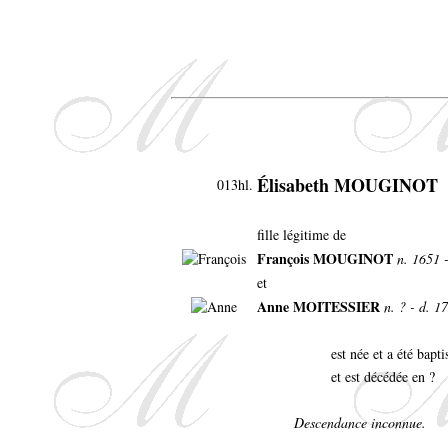
Élisabeth MOUGINOT
013hl.
fille légitime de
François MOUGINOT
n. 1651 
et
Anne MOITESSIER
n. ? - d. 1
est née et a été bapt
et est décédée en ?
Descendance inconnue.