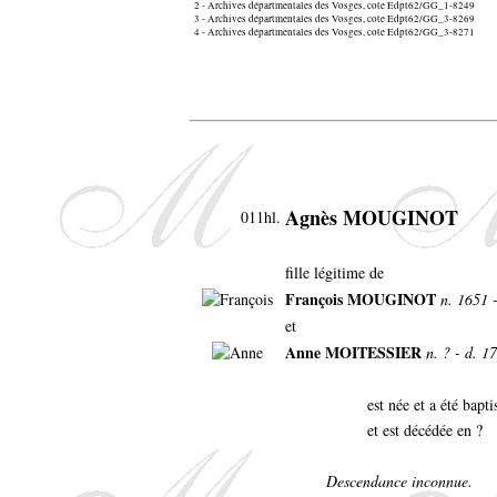
2 - Archives départmentales des Vosges, cote Edpt62/GG_1-8249
3 - Archives départmentales des Vosges, cote Edpt62/GG_3-8269
4 - Archives départmentales des Vosges, cote Edpt62/GG_3-8271
Agnès MOUGINOT
011hl.
fille légitime de
François MOUGINOT
n. 1651 
et
Anne MOITESSIER
n. ? - d. 1
est née et a été bapt
et est décédée en ?
Descendance inconnue.