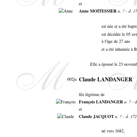
et
Anne MOITESSIER
n. ? - d. 1
est née et a été bapt
est décédée le 05 av
à l'âge de 27 ans
et a été inhumée à B
Elle a épousé le 23 novemb
Claude LANDANGER
002js.
fils légitime de
François LANDANGER
n. ? - 
et
Claude JACQUOT
n. ? - d. 17
né vers 1682,