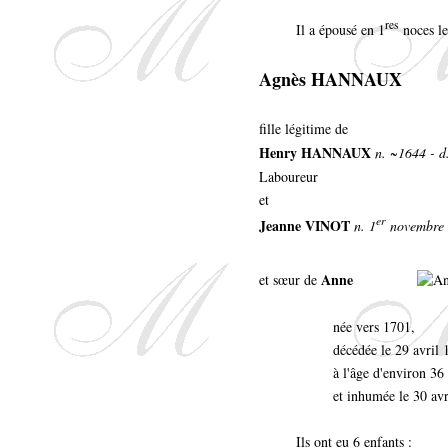
res
Il a épousé en 1
noces le
Agnès HANNAUX
fille légitime de
Henry HANNAUX
n. ~1644 - d
Laboureur
et
er
Jeanne VINOT
n. 1
novembre 1
Anne
et sœur de
née vers 1701,
décédée le 29 avril 
à l'âge d'environ 36
et inhumée le 30 avr
Ils ont eu 6 enfants :