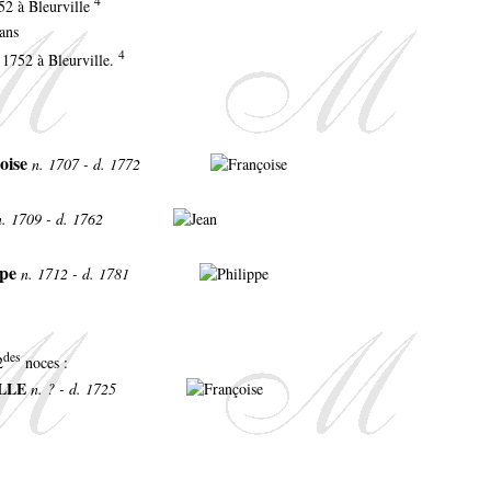
4
52 à Bleurville
 ans
4
 1752 à Bleurville.
oise
n. 1707 - d. 1772
n. 1709 - d. 1762
ppe
n. 1712 - d. 1781
des
2
noces :
ILLE
n. ? - d. 1725