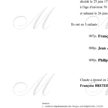
décédé le 25 juin 17
à l'âge d'environ 70
et inhumé le 26 juin
Ils ont eu 3 enfants :
Franç
007js
.
Jean
008js
.
Phili
009js
.
Claude a épousé en 
Françoise BRETE
Sources :
1 - Archives départmentales des Vosges, cote Edpt62/GG_2-8255