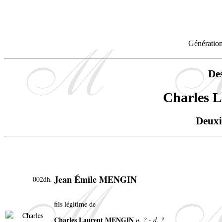
Génération
De
Charles 
Deuxi
Jean Émile MENGIN
002dh.
fils légitime de
Charles Laurent MENGIN
n. ? - d. ?