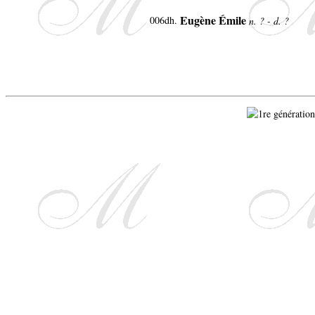
Eugène Émile
006dh.
n. ? - d. ?