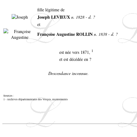
fille légitime de
Joseph LEVIEUX
n. 1828 - d. ?
et
Françoise Augustine ROLLIN
n. 1838 - d. ?
1
est née vers 1871,
et est décédée en ?
Descendance inconnue.
Sources :
1 - Archives départementales des Vosges, recensements