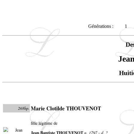
Générations :
1
De
Jea
Huiti
Marie Clotilde THOUVENOT
268hp.
fille légitime de
Jean Baptiste THOUVENOT
n. 1797 - d. ?