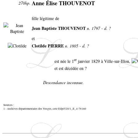
Anne Élise THOUVENOT
270hp.
fille légitime de
Jean Baptiste THOUVENOT
n. 1797 - d. ?
et
Clotilde PIERRE
n. 1805 - d. ?
er
est née le 1
janvier 1829 à Ville-sur-Illon,
et est décédée en ?
Descendance inconnue.
Sources :
1 - Archives départementales des Vosges, cote Edpt520/1_E_4-78160