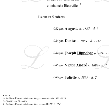
2
et inhumé à Bleurville.
Ils ont eu 5 enfants :
Auguste
082gm
.
n. 1887 - d. ?
Denise
083gm
.
n. 1889 - d. 1957
Joseph
Hippolyte
084gm
.
n. 1891 - 
Victor
André
085gm
.
n. 1893 - d. ?
Juliette
086gm
.
n. 1899 - d. ?
Sources :
1 - Archives départementales des Vosges, recensements 1921 - 1926
2 - Cimetière de Bleurville
3 - Archives départementales des Vosges, cote 1R1325-112543