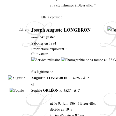
2
et a été inhumée à Bleurville.
Elle a épousé :
Joseph Auguste LONGERON
081gm.
Auguste
alias
"
"
Sabotier en 1884
1
Propriétaire exploitant
Cultivateur
fils légitime de
Augustin LONGERON
n. 1826 - d. ?
et
Sophie ORLÉON
n. 1827 - d. ?
3
né le 03 juin 1864 à Bleurville,
décédé en 1947
à l'âge d'environ 82 ans