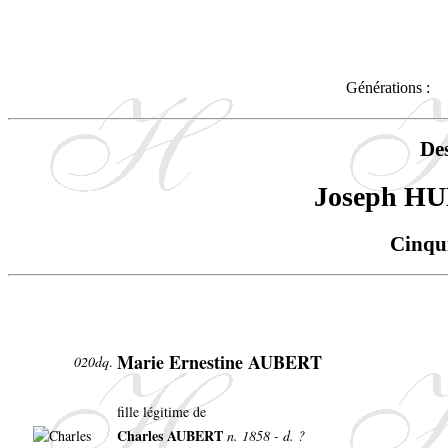
Générations :
De
Joseph 
Cinqu
Marie Ernestine AUBERT
020dq
.
fille légitime de
Charles AUBERT
n. 1858 - d. ?