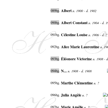
Albert
089bg
.
n. 1900 - d. 1902
Albert Constant
090bg
.
n. 1904 - d. 
Célestine Louise
091bg.
n. 1906 - d. 
Alice Marie Laurentine
092bg.
n. 1
Éléonore Victorine
093bg
.
n. 1908 - 
N...
094bg
.
n. 1908 - d. 1908
Marthe Clémentine
095bg.
n. ?
Julia Angèle
096bg.
n. ?
Marie Amélie
097bg.
n. ?