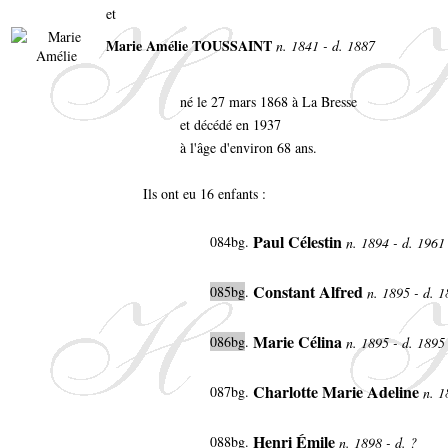
et
Marie Amélie TOUSSAINT
n. 1841 - d. 1887
né le 27 mars 1868 à La Bresse
et décédé en 1937
à l'âge d'environ 68 ans.
Ils ont eu 16 enfants :
Paul Célestin
084bg.
n. 1894 - d. 196
Constant Alfred
085bg
.
n. 1895 - d. 
Marie Célina
086bg
.
n. 1895 - d. 189
Charlotte Marie Adeline
087bg.
n. 1
Henri Émile
088bg.
n. 1898 - d. ?