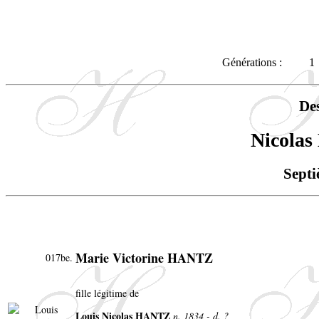
Générations :
1
De
Nicola
Septi
Marie Victorine HANTZ
017be.
fille légitime de
Louis Nicolas HANTZ
n. 1834 - d. ?