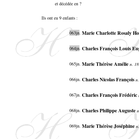
et décédée en ?
Ils ont eu 9 enfants :
Marie Charlotte Rosaly H
063jn
.
Charles François Louis E
064jn
.
Marie Thérèse Amélie
065jn
.
n. 18
Charles Nicolas François
066jn
.
n
Charles François Frédéric
067jn
.
Charles Philippe Auguste
068jn
.
n
Marie Thérèse Joséphine
069jn
.
n