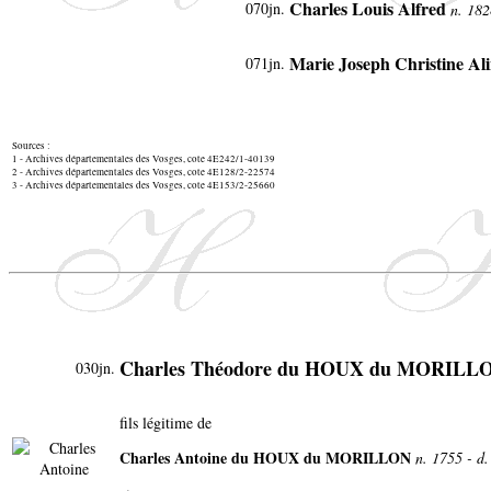
Charles Louis Alfred
070jn
.
n. 182
Marie Joseph Christine Al
071jn
.
Sources :
1 - Archives départementales des Vosges, cote 4E242/1-40139
2 - Archives départementales des Vosges, cote 4E128/2-22574
3 - Archives départementales des Vosges, cote 4E153/2-25660
Charles Théodore du HOUX du MORILL
030jn.
fils légitime de
Charles Antoine du HOUX du MORILLON
n. 1755 - d.