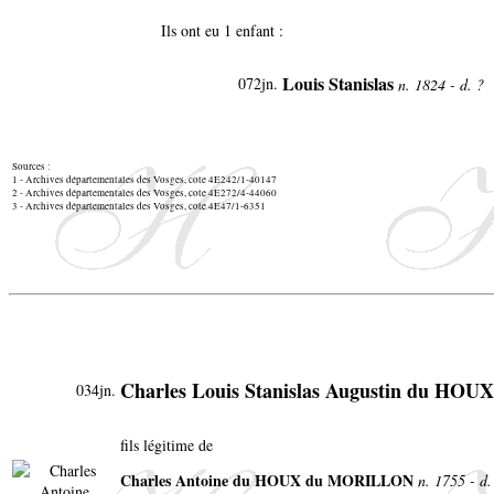
Ils ont eu 1 enfant :
Louis Stanislas
072jn
.
n. 1824 - d. ?
Sources :
1 - Archives départementales des Vosges, cote 4E242/1-40147
2 - Archives départementales des Vosges, cote 4E272/4-44060
3 - Archives départementales des Vosges, cote 4E47/1-6351
Charles Louis Stanislas Augustin du H
034jn.
fils légitime de
Charles Antoine du HOUX du MORILLON
n. 1755 - d.