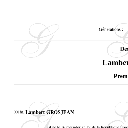
Générations :
De
Lambe
Premi
Lambert GROSJEAN
001fn.
est né le 16 messidor an IV de la République fran