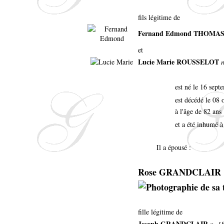
fils légitime de
Fernand Edmond THOMA
et
Lucie Marie ROUSSELOT
n
est né le 16 sept
est décédé le 08 
à l'âge de 82 ans
et a été inhumé à
Il a épousé :
Rose GRANDCLAIR
fille légitime de
Joseph GRANDCLAIR
n. 18