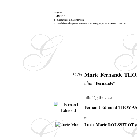
Sources :
1 - INSEE
2 - Cimetière de Bleurville
3 - Archives déaprtementales des Vosges, cote 6M605-106203
Marie Fernande TH
197ia.
Fernande
alias
"
"
fille légitime de
Fernand Edmond THOMA
et
Lucie Marie ROUSSELOT
n