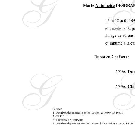
Marie
Antoinette
DESGRA
né le 12 août 189
et décédé le 02 
à l'âge de 91 ans
et inhumé à Bleu
Ils ont eu 2 enfants :
Dan
205ia
.
Cla
206ia
.
Source :
1 - Archives départementales des Vosges, cote 6M605-106201
2 - INSEE
3 - Cimetière de Bleurville
4 - Archives dépatementales des Vosges, fiche matricule - cote 1R173