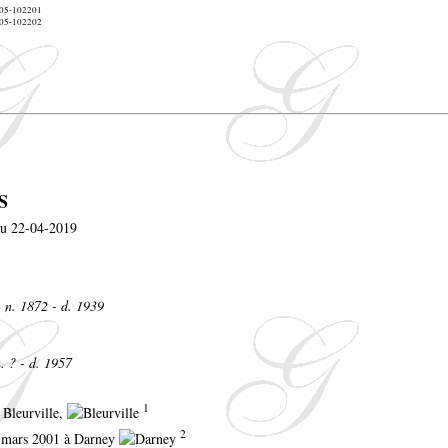
M605-102201
M605-102202
S
S
n. 1872 - d. 1939
. ? - d. 1957
1
 Bleurville,
2
4 mars 2001 à Darney