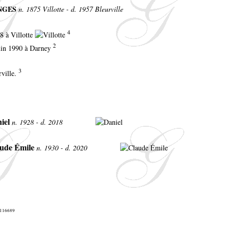
NGES
n. 1875 Villotte - d. 1957 Bleurville
4
8 à Villotte
2
juin 1990 à Darney
3
rville.
iel
n. 1928 - d. 2018
ude Émile
n. 1930 - d. 2020
6-116689