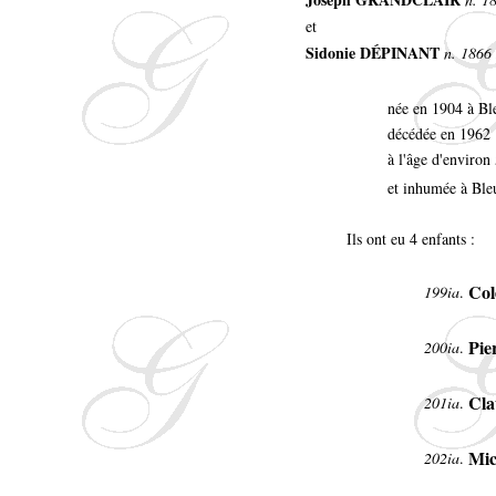
et
Sidonie DÉPINANT
n. 1866 
née en 1904 à Bl
décédée en 1962
à l'âge d'environ
et inhumée à Ble
Ils ont eu 4 enfants :
Col
199ia
.
Pie
200ia
.
Cl
201ia
.
Mic
202ia
.