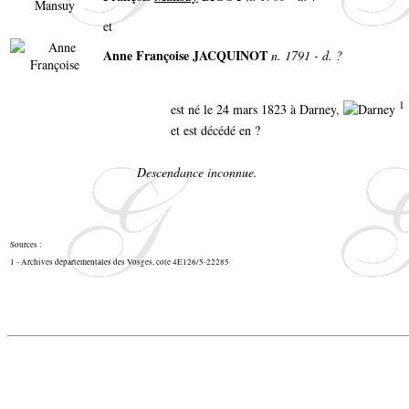
et
Anne Françoise JACQUINOT
n. 1791 - d. ?
1
est né le 24 mars 1823 à Darney,
et est décédé en ?
Descendance inconnue.
Sources :
1 - Archives départementales des Vosges, cote 4E126/5-22285