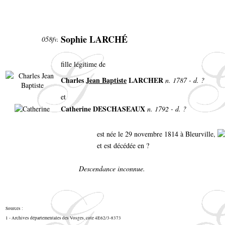
Sophie LARCHÉ
058fv.
fille légitime de
Charles
Jean Baptiste
LARCHER
n. 1787 - d. ?
et
Catherine DESCHASEAUX
n. 1792 - d. ?
est née le 29 novembre 1814 à Bleurville,
et est décédée en ?
Descendance inconnue.
Sources :
1 - Archives départementales des Vosges, cote 4E62/3-8373