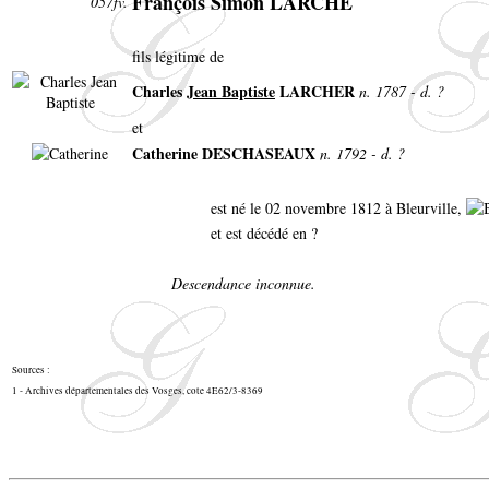
François Simon LARCHÉ
057fv.
fils légitime de
Charles
Jean Baptiste
LARCHER
n. 1787 - d. ?
et
Catherine DESCHASEAUX
n. 1792 - d. ?
est né le 02 novembre 1812 à Bleurville,
et est décédé en ?
Descendance inconnue.
Sources :
1 - Archives départementales des Vosges, cote 4E62/3-8369