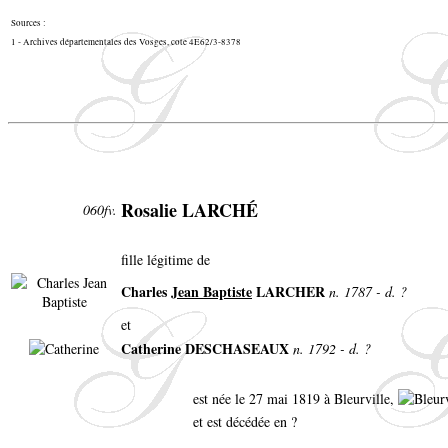
Sources :
1 - Archives départementales des Vosges, cote 4E62/3-8378
Rosalie LARCHÉ
060fv.
fille légitime de
Charles
Jean Baptiste
LARCHER
n. 1787 - d. ?
et
Catherine DESCHASEAUX
n. 1792 - d. ?
est née le 27 mai 1819 à Bleurville,
et est décédée en ?