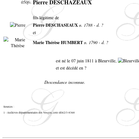
Pierre DESCHAZEAUX
050fv.
fils légitime de
Pierre DESCHASEAUX
n. 1788 - d. ?
et
Marie Thérèse HUMBERT
n. 1790 - d. ?
est né le 07 juin 1811 à Bleurville,
et est décédé en ?
Descendance inconnue.
Sources :
1 - Archives départementales des Vosges, cote 4E62/3-8368