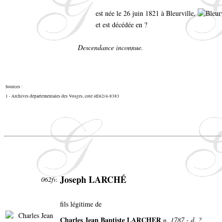
est née le 26 juin 1821 à Bleurville,
et est décédée en ?
Descendance inconnue.
Sources :
1 - Archives départementales des Vosges, cote 4E62/4-8383
Joseph LARCHÉ
062fv.
fils légitime de
Charles
Jean Baptiste
LARCHER
n. 1787 - d. ?