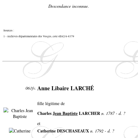
Descendance inconnue.
Sources :
1 - Archives départementales des Vosges, cote 4E62/4-8379
Anne Libaire LARCHÉ
061fv.
fille légitime de
Charles
Jean Baptiste
LARCHER
n. 1787 - d. ?
et
Catherine DESCHASEAUX
n. 1792 - d. ?