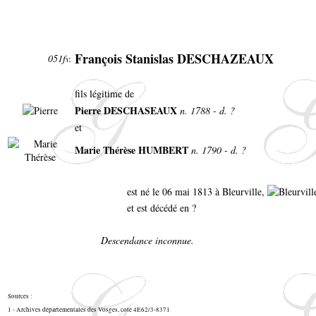
François Stanislas DESCHAZEAUX
051fv.
fils légitime de
Pierre DESCHASEAUX
n. 1788 - d. ?
et
Marie Thérèse HUMBERT
n. 1790 - d. ?
est né le 06 mai 1813 à Bleurville,
et est décédé en ?
Descendance inconnue.
Sources :
1 - Archives départementales des Vosges, cote 4E62/3-8371