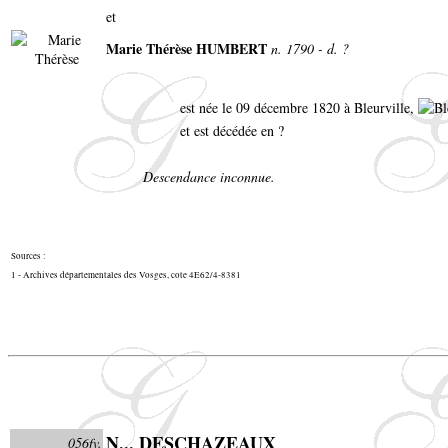
et
Marie Thérèse HUMBERT
n. 1790 - d. ?
est née le 09 décembre 1820 à Bleurville,
et est décédée en ?
Descendance inconnue.
Sources :
1 - Archives départementales des Vosges, cote 4E62/4-8381
N... DESCHAZEAUX
056fv.