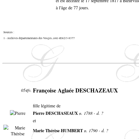
et est décédée le 17 septembre 1817 à Bleurvil
à l'âge de 77 jours.
Sources :
1 - Archives départementales des Vosges, cote 4E62/3-8377
Françoise Aglaée DESCHAZEAUX
054fv.
fille légitime de
Pierre DESCHASEAUX
n. 1788 - d. ?
et
Marie Thérèse HUMBERT
n. 1790 - d. ?