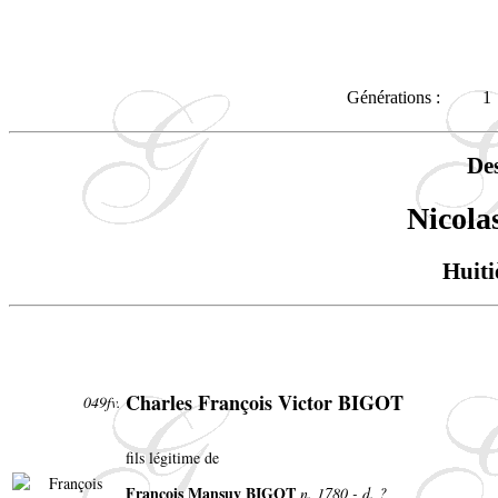
Générations :
1
De
Nicol
Huiti
Charles François Victor BIGOT
049fv.
fils légitime de
François
Mansuy
BIGOT
n. 1780 - d. ?