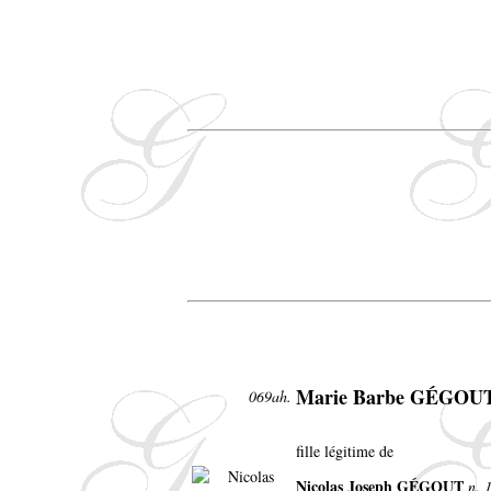
Marie Barbe GÉGOU
069ah.
fille légitime de
Nicolas Joseph GÉGOUT
n. 