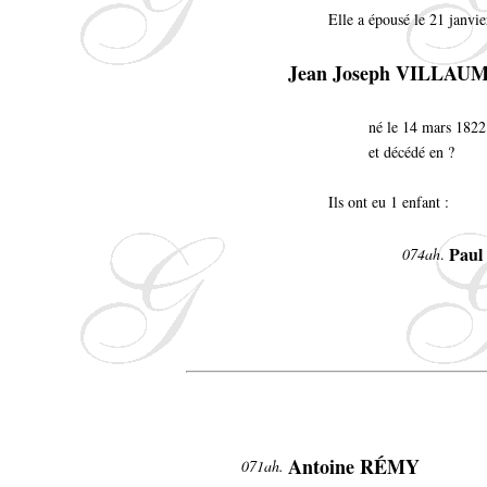
Elle a épousé le 21 janvi
Jean Joseph VILLAU
né le 14 mars 182
et décédé en ?
Ils ont eu 1 enfant :
Paul
074ah
.
Antoine RÉMY
071ah.