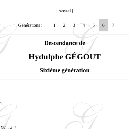
|
Accueil
|
Générations :
1
2
3
4
5
6
7
Descendance de
Hydulphe GÉGOUT
Sixième génération
T
1780 - d. ?