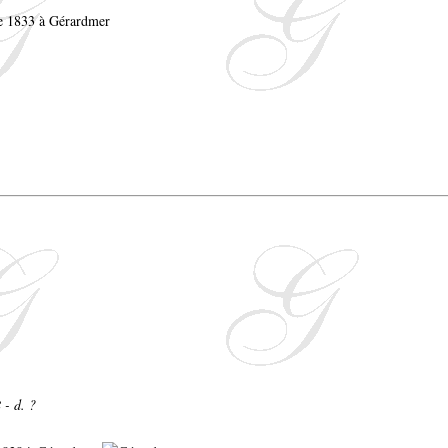
re 1833 à Gérardmer
 - d. ?