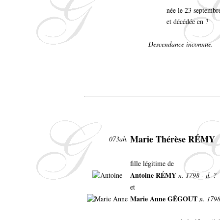
née le 23 septemb
et décédée en ?
Descendance inconnue.
Marie Thérèse RÉMY
073ah.
fille légitime de
Antoine RÉMY
n. 1798 - d. ?
et
Marie Anne GÉGOUT
n. 1798