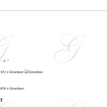
 - d. ?
t 1832 à Gérardmer
 1856 à Gérardmer :
NT