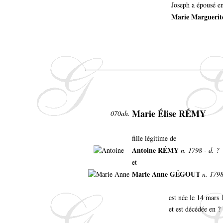
Joseph a épousé e
Marie Marguer
Marie Élise RÉMY
070ah.
fille légitime de
Antoine RÉMY
n. 1798 - d. ?
et
Marie Anne GÉGOUT
n. 1798
est née le 14 mar
et est décédée en ?