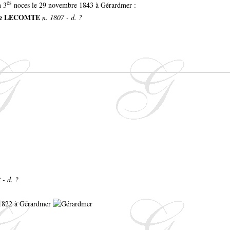
es
n 3
noces le 29 novembre 1843 à Gérardmer :
ite LECOMTE
n. 1807 - d. ?
 - d. ?
s 1822 à Gérardmer