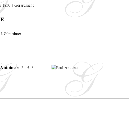
er 1850 à Gérardmer :
ME
2 à Gérardmer
 Antoine
n. ? - d. ?