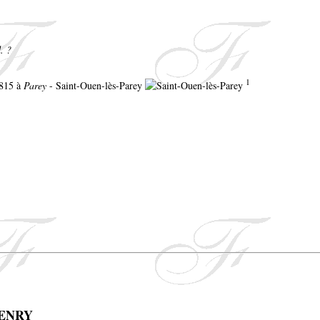
. ?
1
 1815 à
Parey
- Saint-Ouen-lès-Parey
HENRY