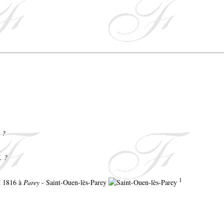
 ?
. ?
1
et 1816 à
Parey
- Saint-Ouen-lès-Parey