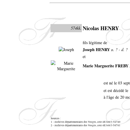
Nicolas HENRY
574kk.
fils légitime de
Joseph HENRY
n. ? - d. ?
et
Marie Marguerite FREBY
est né le 03 se
et est décédé l
à l'âge de 20 mo
Sources :
1 - Archives départementales des Vosges, cote 4E348/3-54740
2 - Archives départementales des Vosges, cote 4E348/3-54741