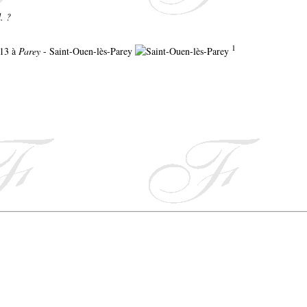
. ?
1
813 à
Parey
- Saint-Ouen-lès-Parey