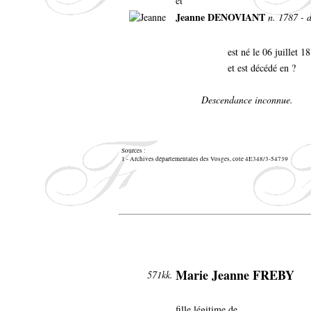
et
Jeanne DENOVIANT
n. 1787 - d
est né le 06 juillet 1
et est décédé en ?
Descendance inconnue.
Sources :
1 - Archives départementales des Vosges, cote 4E348/3-54739
Marie Jeanne FREBY
571kk.
fille légitime de