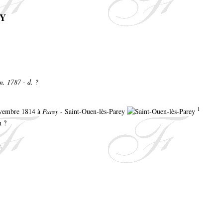
RY
n. 1787 - d. ?
1
novembre 1814 à
Parey
- Saint-Ouen-lès-Parey
n ?
.