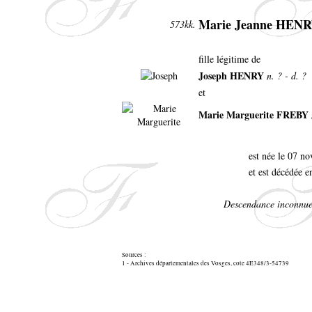
Marie Jeanne HEN
573kk.
fille légitime de
Joseph HENRY
n. ? - d. ?
et
Marie Marguerite FREBY
est née le 07 
et est décédée e
Descendance inconnue
Sources :
1 - Archives départementales des Vosges, cote 4E348/3-54739