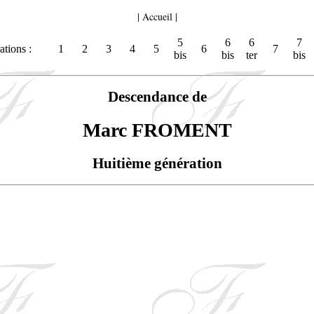
|
Accueil
|
5
6
6
7
tions :
1
2
3
4
5
6
7
bis
bis
ter
bis
Descendance de
Marc FROMENT
Huitième génération