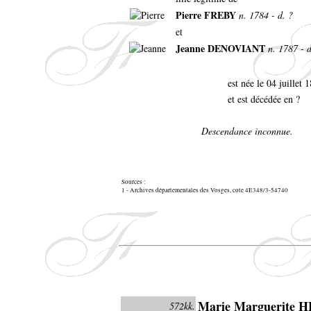
Pierre FREBY
n. 1784 - d. ?
et
Jeanne DENOVIANT
n. 1787 - d
est née le 04 juillet
et est décédée en ?
Descendance inconnue.
Sources :
1 - Archives départementales des Vosges, cote 4E348/3-54740
Marie Marguerite 
572kk.