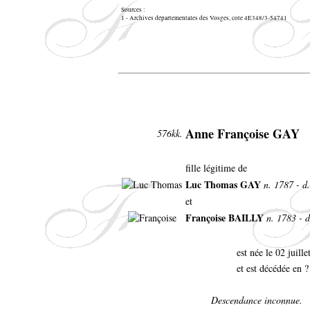
Sources :
1 - Archives départementales des Vosges, cote 4E348/3-54741
Anne Françoise GAY
576kk.
fille légitime de
Luc Thomas GAY
n. 1787 - d.
et
Françoise BAILLY
n. 1783 - d
est née le 02 juill
et est décédée en ?
Descendance inconnue.