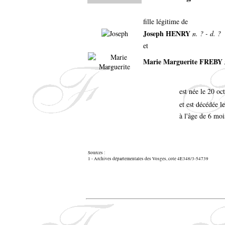
fille légitime de
Joseph HENRY
n. ? - d. ?
et
Marie Marguerite FREBY
est née le 20 o
et est décédée l
à l'âge de 6 moi
Sources :
1 - Archives départementales des Vosges, cote 4E348/3-54739