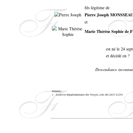
fils légitime de
Pierre Joseph MONSSEA
et
Marie Thérèse Sophie de
est né le 24 se
et décédé en ?
Descendance inconnue
Sources :
1 - Archives départementales des Vosges, cote 4E126/5-22291