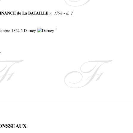
 FINANCE de La BATAILLE
n. 1798 - d. ?
1
ptembre 1824 à Darney
.
 MONSSEAUX