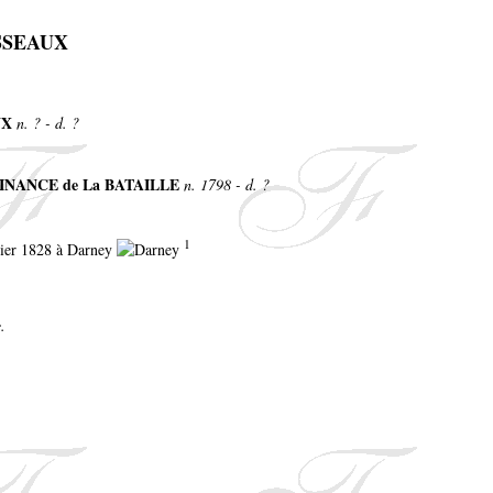
NSSEAUX
UX
n. ? - d. ?
 FINANCE de La BATAILLE
n. 1798 - d. ?
1
vrier 1828 à Darney
.