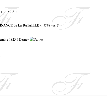
UX
n. ? - d. ?
 FINANCE de La BATAILLE
n. 1798 - d. ?
1
ptembre 1825 à Darney
.