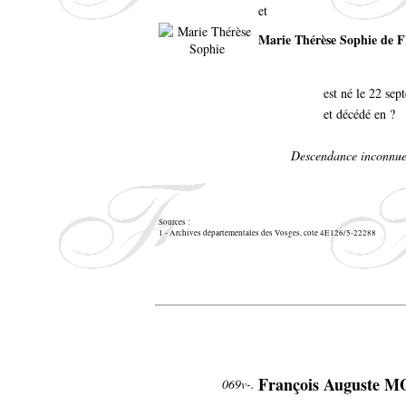
et
Marie Thérèse Sophie de
est né le 22 se
et décédé en ?
Descendance inconnue
Sources :
1 - Archives départementales des Vosges, cote 4E126/5-22288
François Auguste
069v-.