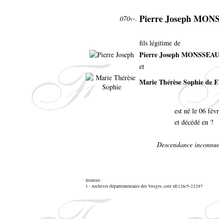
Pierre Joseph MO
070v-.
fils légitime de
Pierre Joseph MONSSEA
et
Marie Thérèse Sophie de
est né le 06 fé
et décédé en ?
Descendance inconnue
Sources :
1 - Archives départementales des Vosges, cote 4E126/5-22297