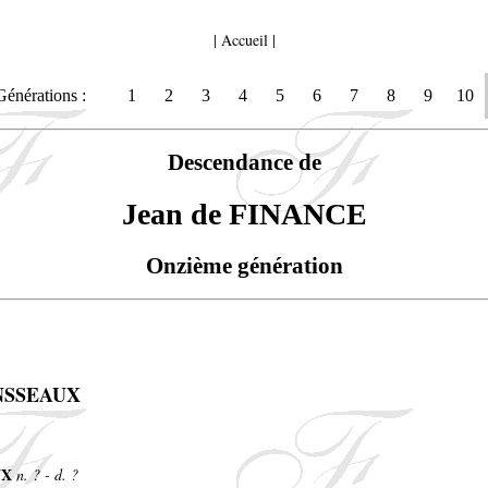
|
Accueil
|
Générations :
1
2
3
4
5
6
7
8
9
10
Descendance de
Jean de FINANCE
Onzième génération
ONSSEAUX
UX
n. ? - d. ?