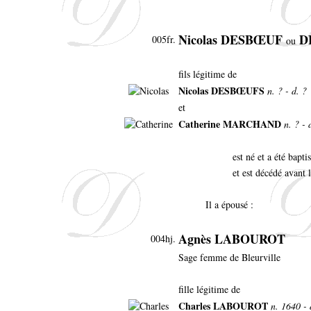
Nicolas DESBŒUF
D
005fr.
ou
fils légitime de
Nicolas DESBŒUFS
n. ? - d. ?
et
Catherine MARCHAND
n. ? - 
est né et a été bapt
et est décédé avant
Il a épousé :
Agnès LABOUROT
004hj.
Sage femme de Bleurville
fille légitime de
Charles LABOUROT
n. 1640 - 