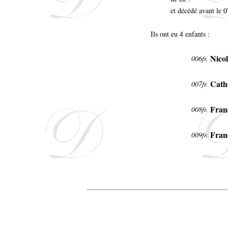
et décédé avant le 0
Ils ont eu 4 enfants :
Nicol
006fr.
Cath
007fr.
Fran
008fr.
Fran
009fr.