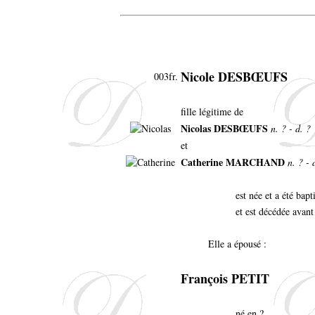
Nicole DESBŒUFS
003fr.
fille légitime de
Nicolas DESBŒUFS
n. ? - d. ?
et
Catherine MARCHAND
n. ? - 
est née et a été bap
et est décédée avant
Elle a épousé :
François PETIT
né en ?