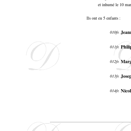
et inhumé le 10 mar
Ils ont eu 5 enfants :
Jean
010fr.
Phili
011fr.
Marg
012fr.
Jose
013fr.
Nicol
014fr.