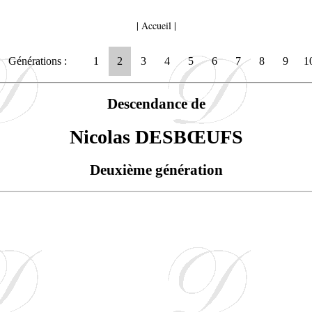
|
Accueil
|
Générations :
1
2
3
4
5
6
7
8
9
1
Descendance de
Nicolas DESBŒUFS
Deuxième génération