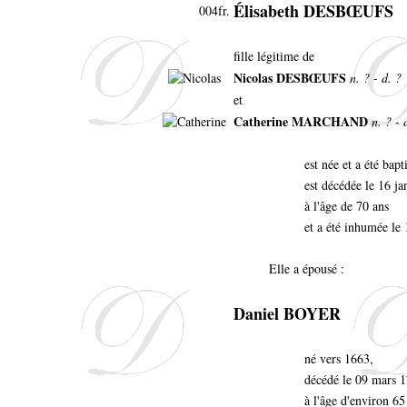
Élisabeth DESBŒUFS
004fr.
fille légitime de
Nicolas DESBŒUFS
n. ? - d. ?
et
Catherine MARCHAND
n. ? - 
est née et a été bap
est décédée le 16 ja
à l'âge de 70 ans
et a été inhumée le 
Elle a épousé :
Daniel BOYER
né vers 1663,
décédé le 09 mars 1
à l'âge d'environ 65