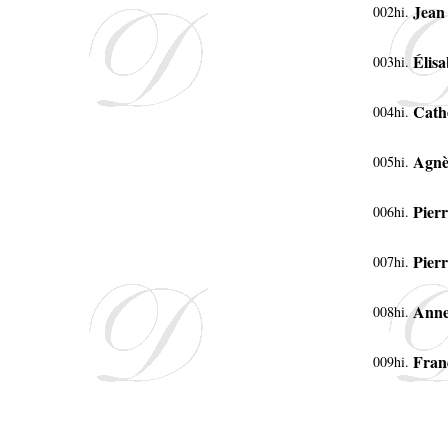
Jean
002hi.
Élisa
003hi.
Cath
004hi.
Agnè
005hi.
Pierr
006hi.
Pierr
007hi.
Ann
008hi.
Fran
009hi.