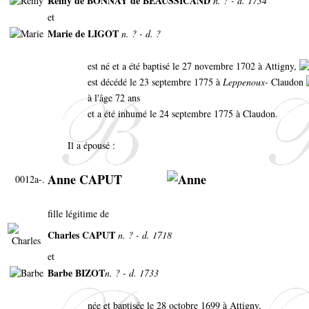
Remy de BONNAY de BEAUSSICAND
n. ? - d. 1734
et
Marie de LIGOT
n. ? - d. ?
est né et a été baptisé le 27 novembre 1702 à Attigny,
est décédé le 23 septembre 1775 à
Leppenoux
- Claudon
à l'âge 72 ans
et a été inhumé le 24 septembre 1775 à Claudon.
Il a épousé :
Anne CAPUT
0012a-.
fille légitime de
Charles CAPUT
n. ? - d. 1718
et
Barbe BIZOT
n. ? - d. 1733
née et baptisée le 28 octobre 1699 à Attigny,