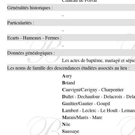
Généralités historiques :
-
Particularités :
-
Ecarts - Hameaux - Fermes :
-
Données généalogiques :
Les actes de baptême, mariage et sép
Les noms de famille des descendances étudiées associés au lieu :
A
ury
B
riand
C
auvigni/Cavigny
-
Charpentier
D
allet
-
Dechaufour
-
Delacroix
-
Del
G
aultier/Gautier
-
Goupil
L
ambert
-
Leclerc
-
Le Hoult
-
Lemar
M
arais/Marés
-
Mare
N
öe
S
aussaye