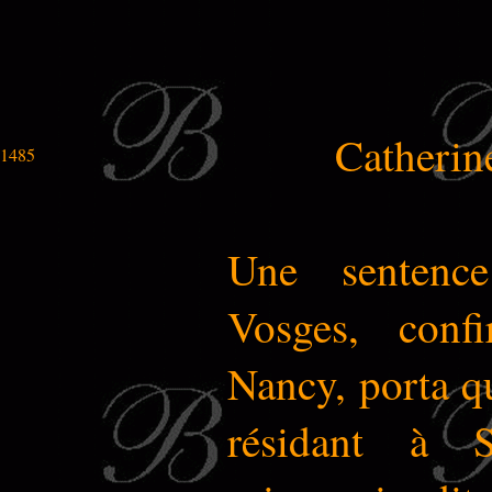
Catherin
1485
Une sentenc
Vosges, conf
Nancy, porta qu
résidant à 