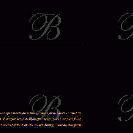
 une épée haute du même garnie d'or accostée en chef de
e
u 3
d'azur semé de croisettes recroisetées au pied fiché
sé et couronné d'or (du Luxembourg) ; sur-le-tout parti