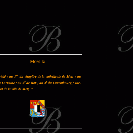
Moselle
er
telé : au 1
du chapitre de la cathédrale de Metz ; au
e
e
 Lorraine ; au 3
de Bar ; au 4
du Luxembourg ; sur-
out de la ville de Metz.
*