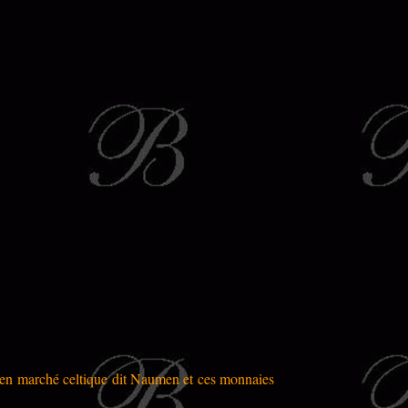
ncien marché celtique dit Naumen et ces monnaies