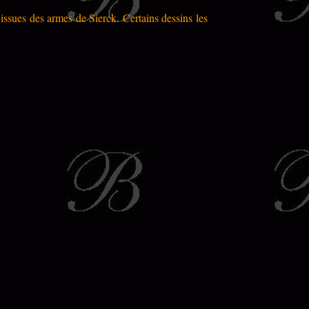
 issues des armes de
Sierck
.
Certains dessins les