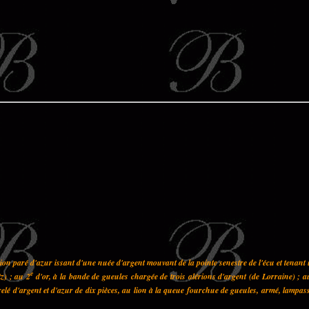
on paré d'azur issant d'une nuée d'argent mouvant de la pointe senestre de l'écu et tenant
e
z) ; au 2
d'or, à la bande de gueules chargée de trois alérions d'argent (de Lorraine) ; a
elé d'argent et d'azur de dix pièces, au lion à la queue fourchue de gueules, armé, lampas