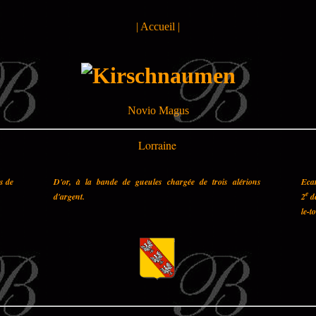
|
Accueil
|
Novio Magus
Lorraine
es de
D'or, à la bande de gueules chargée de trois alérions
Ecar
e
d'argent.
2
de
le-t