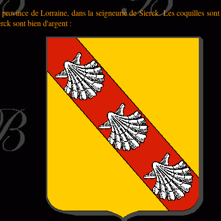
province de Lorraine, dans la seigneurie de Sierck. Les coquilles sont
erck sont bien d'argent :