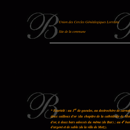
Union des Cercles Généalogiques Lorrains
Site de la commune
er
* Ecartelé : au 1
de gueules, au dextrochère de carnati
deux cailloux d'or (du chapitre de la cathédrale de Met
e
d'or, à deux bars adossés du même (de Bar) ; au 4
bur
d'argent et de sable (de la ville de Metz).