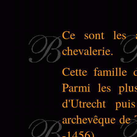
Ce sont les a
chevalerie.
Cette famille 
Parmi les plus
d'Utrecht pui
archevêque de T
-1456).