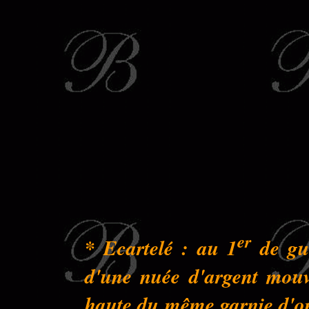
er
* Ecartelé : au 1
de gue
d'une nuée d'argent mouva
haute du même garnie d'or 