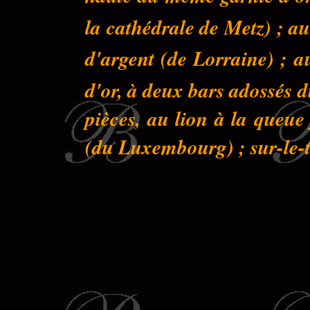
la cathédrale de Metz) ; au
d'argent (de Lorraine) ; a
d'or, à deux bars adossés 
pièces, au lion à la queu
(du Luxembourg) ; sur-le-to