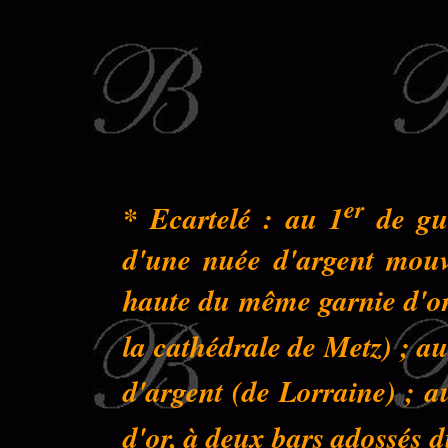
er
* Ecartelé : au 1
de gue
d'une nuée d'argent mouva
haute du même garnie d'or 
la cathédrale de Metz) ; au
d'argent (de Lorraine) ; a
d'or, à deux bars adossés 