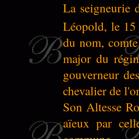
La seigneurie d
Léopold, le 15
du nom, comte 
major du régim
gouverneur des 
chevalier de l'
Son Altesse Roy
aïeux par cell
commune.