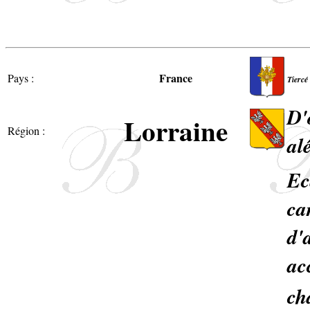
France
Pays :
Tiercé
D'
Lorraine
Région :
al
Ec
ca
d'
ac
ch