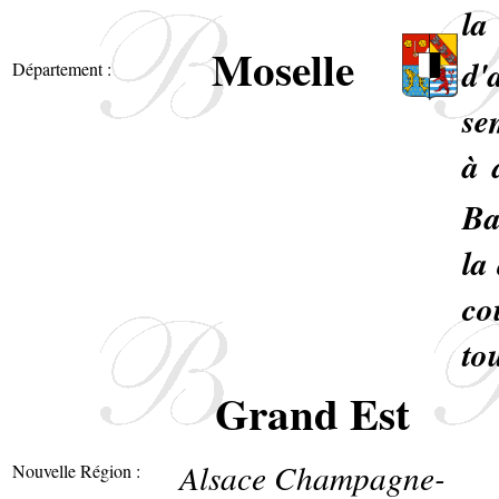
la
Moselle
d'
Département :
se
à 
Ba
la
co
to
Grand Est
Alsace Champagne-
Nouvelle Région :