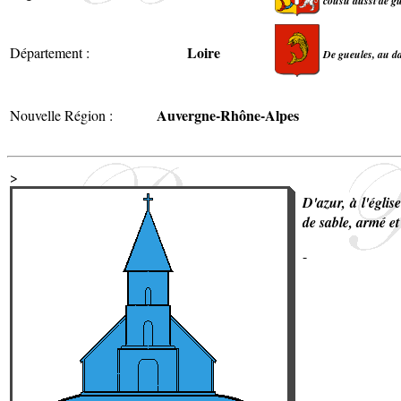
cousu aussi de gue
Loire
Département :
De gueules, au d
Auvergne-Rhône-Alpes
Nouvelle Région :
>
D'azur, à l'égli
de sable, armé e
-