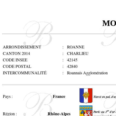
MO
ARRONDISSEMENT
:
ROANNE
CANTON 2014
:
CHARLIEU
CODE INSEE
:
42145
CODE POSTAL
:
42840
INTERCOMMUNALITÉ
:
Roannais Agglomération
France
Pays :
Tiercé en pal, d'a
er
Parti: au 1
d'or 
Rhône-Alpes
Région :