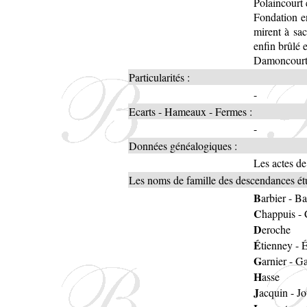
Polaincourt 
Fondation e
mirent à sac
enfin brûlé 
Damoncourt 
Particularités :
-
Ecarts - Hameaux - Fermes :
-
Données généalogiques :
Les actes de
Les noms de famille des descendances étu
B
arbier
-
Ba
C
happuis
-
D
eroche
É
tienney
-
É
G
arnier
-
Ga
H
asse
J
acquin
-
Jo