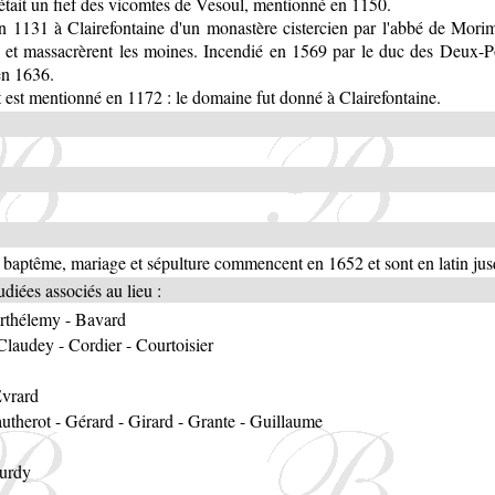
était un fief des vicomtes de Vesoul, mentionné en 1150.
n 1131 à Clairefontaine d'un monastère cistercien par l'abbé de Mo
 et massacrèrent les moines. Incendié en 1569 par le duc des Deux-Po
en 1636.
est mentionné en 1172 : le domaine fut donné à Clairefontaine.
 baptême, mariage et sépulture commencent en 1652 et sont en latin ju
diées associés au lieu :
rthélemy
-
Bavard
Claudey
-
Cordier
-
Courtoisier
vrard
utherot
-
Gérard
-
Girard
-
Grante
-
Guillaume
urdy