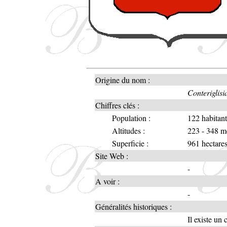
Origine du nom :
Conteriglisi
Chiffres clés :
Population :
122 habitan
Altitudes :
223 - 348 m
Superficie :
961 hectare
Site Web :
-
A voir :
-
Généralités historiques :
Il existe un