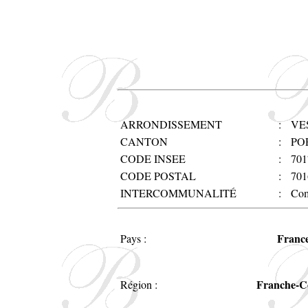
ARRONDISSEMENT
:
VE
CANTON
:
PO
CODE INSEE
:
701
CODE POSTAL
:
701
INTERCOMMUNALITÉ
:
Com
Franc
Pays :
Franche-C
Région :