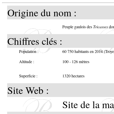
France
Origine du nom :
Les c
Peuple gaulois des
Troyes
Tricasses
don
Chiffres clés :
Le che
Population :
60 750 habitants en 2014 (Troye
ajouté
Altitude :
100 - 126 mètres
couron
Superficie :
1320 hectares
Délibé
Site Web :
Site de la ma