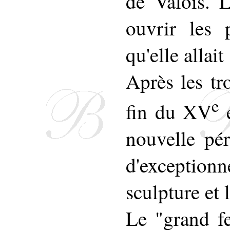
de Valois. L
ouvrir les 
qu'elle allai
Après les tr
e
fin du XV
e
nouvelle pé
d'exceptionn
sculpture et l
Le "grand f