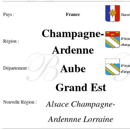
France
Pays :
Tiercé
Champagne-
D'azur
Région :
Ardenne
chargé
Aube
D'azur
Département :
d'arge
Grand Est
Alsace Champagne-
Nouvelle Région :
Ardennne Lorraine