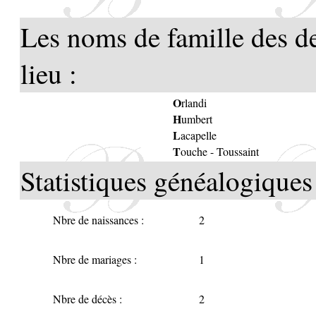
Les noms de famille des d
lieu :
O
rlandi
H
umbert
L
acapelle
T
ouche
-
Toussaint
Statistiques généalogiques 
Nbre de naissances :
2
Nbre de mariages :
1
Nbre de décès :
2