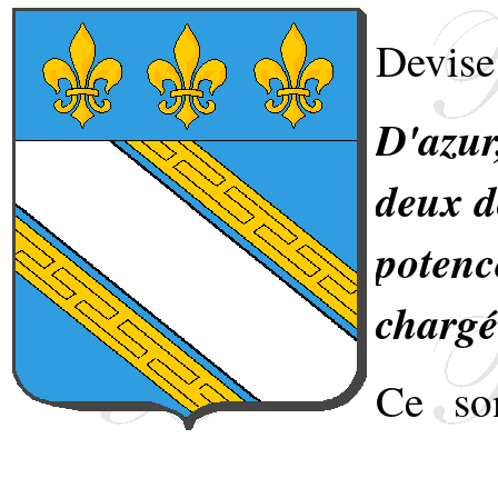
Devise
D'azur
deux d
potenc
chargé 
Ce so
surmon