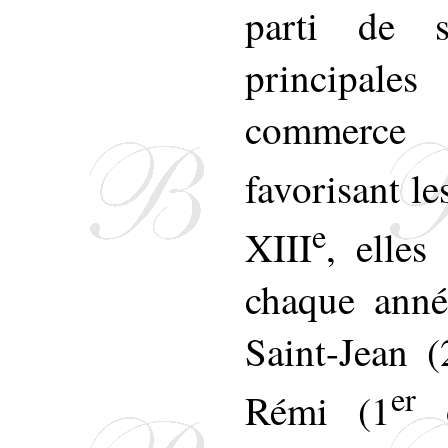
parti de s
principale
commerce i
favorisant l
e
XIII
, elles
chaque anné
Saint-Jean (
er
Rémi (1
o