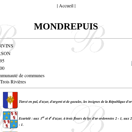
|
Accueil
|
MONDREPUIS
RVINS
RSON
95
00
munauté de communes
 Trois Rivières
Tiercé en pal, d'azur, d'argent et de gueules, les insignes de la République d'or
er
e
Ecartelé : aux 1
et 4
d'azur, à trois fleurs de lys d'or ordonnées 2 - 1, aux 2
- 1.