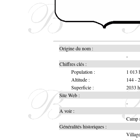
Origine du nom :
-
Chiffres clés :
Population :
1 013 
Altitude :
144 - 
Superficie :
2033 h
Site Web :
-
A voir :
Camp r
Généralités historiques :
Villag