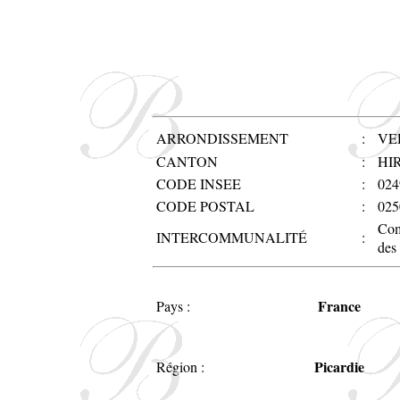
ARRONDISSEMENT
:
VE
CANTON
:
HI
CODE INSEE
:
024
CODE POSTAL
:
025
Com
INTERCOMMUNALITÉ
:
des
France
Pays :
Picardie
Région :