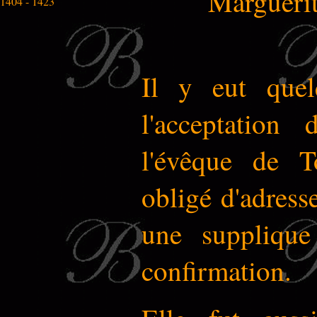
Marguerit
1404 - 1423
Il y eut quelq
l'acceptation
l'évêque de T
obligé d'adress
une supplique
confirmation.