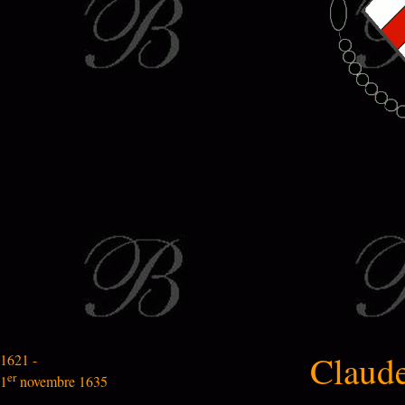
Claude
1621 -
er
1
novembre 1635