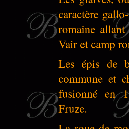
caractère gallo-
romaine allant
Vair et camp ro
Les épis de bl
commune et cha
fusionné en 1
Fruze.
La roue de mou