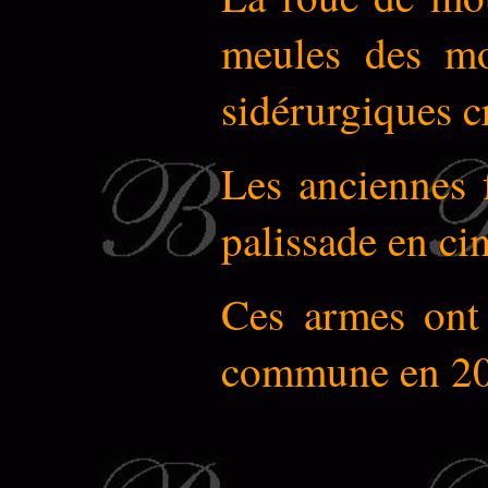
meules des mou
sidérurgiques c
Les anciennes f
palissade en ci
Ces armes ont 
commune en 20