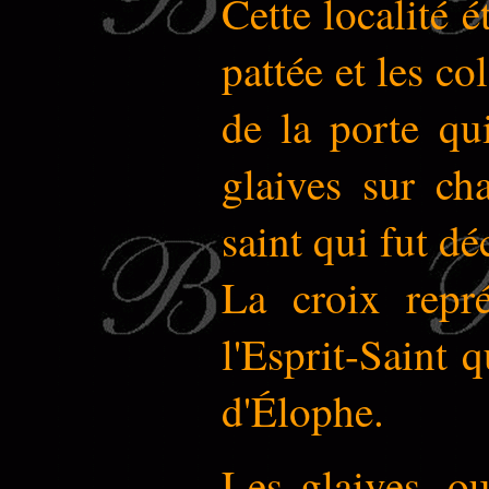
Cette localité é
pattée et les c
de la porte qu
glaives sur ch
saint qui fut dé
La croix repr
l'Esprit-Saint q
d'Élophe.
Les glaives, ou