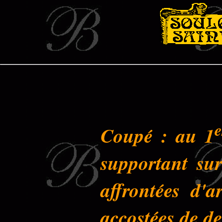
e
Coupé : au 1
supportant su
affrontées d'a
accostées de de