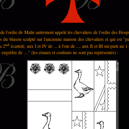
e l'ordre de Malte autrement appelé les chevaliers de l'ordre des Hospit
s du blason sculpté sur l'ancienne maison des chevaliers et qui est "pa
nd
au 2
écartelé, aux I et IV de ... à l'oie de ..., aux II et III mi-parti au
roix engrêlée de ...." (les émaux et couleurs ne sont pas représentés) :