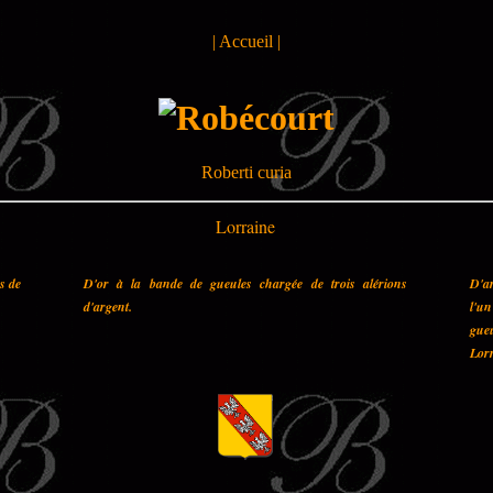
|
Accueil
|
Roberti curia
Lorraine
es de
D'or à la bande de gueules chargée de trois alérions
D'a
d'argent.
l'u
gueu
Lorr