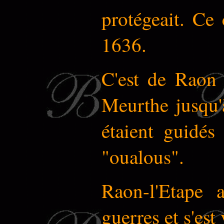
protégeait. Ce
1636.
C'est de Raon 
Meurthe jusqu'
étaient guidés
"oualous".
Raon-l'Etape 
guerres et s'es