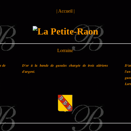
|
Accueil
|
Lorraine
es de
D'or à la bande de gueules chargée de trois alérions
D'a
d'argent.
l'u
gueu
Lorr