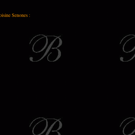
voisine
Senones
: