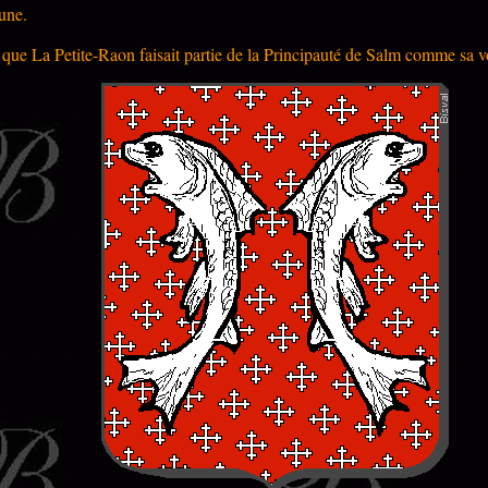
une.
t que La Petite-Raon faisait partie de la Principauté de Salm comme sa 