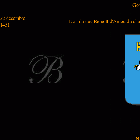
Geo
22 décembre
Don du duc René II d'Anjou du chât
1451
Ni