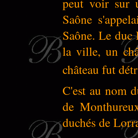
peut voir sur 
Saône s'appela
Saône. Le duc
la ville, un ch
château fut dét
C'est au nom 
de Monthureux,
duchés de Lorra