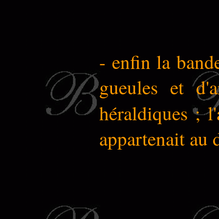
- enfin la band
gueules et d'a
héraldiques ; l
appartenait au d