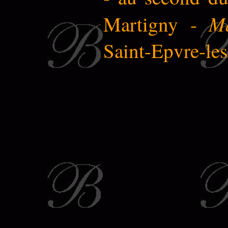
Ma
Martigny -
Saint-Epvre-les-