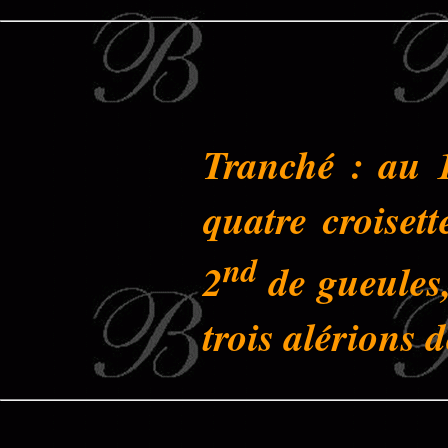
Tranché : au 
quatre croisett
nd
2
de gueules,
trois alérions 