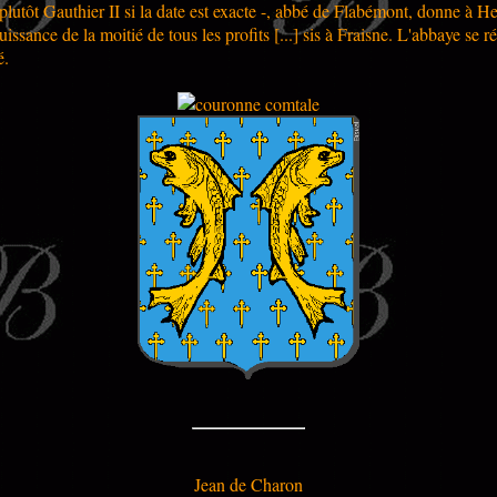
lutôt Gauthier II si la date est exacte -, abbé de Flabémont, donne à H
uissance de la moitié de tous les profits [...] sis à Fraisne. L'abbaye se r
é.
Jean de Charon