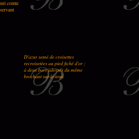
enri comte
éservant
D'azur semé de croisettes
recroisetées au pied fiché d'or ;
à deux bars adossés du même
brochant sur-le-tout.