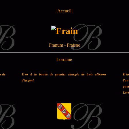
|
Accueil
|
Franum - Fraisne
Lorraine
es de
D'or à la bande de gueules chargée de trois alérions
D'a
d'argent.
l'u
gueu
Lorr