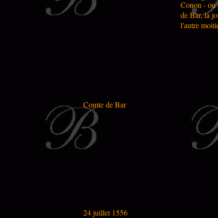
Conon - ou p
de Bar, la jo
l'autre moiti
Comte de Bar
24 juillet 1556