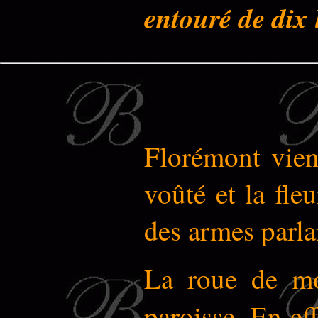
entouré de dix 
Florémont vie
voûté et la fle
des armes parla
La roue de mou
paroisse. En ef