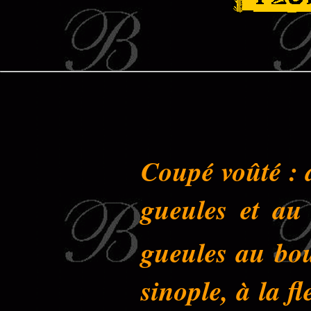
Coupé voûté : 
gueules et au
gueules au bouq
sinople, à la f