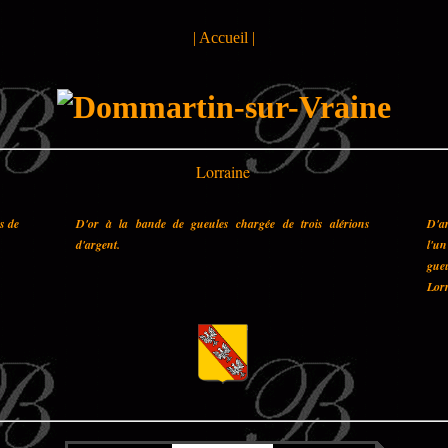
|
Accueil
|
Lorraine
es de
D'or à la bande de gueules chargée de trois alérions
D'a
d'argent.
l'u
gueu
Lorr