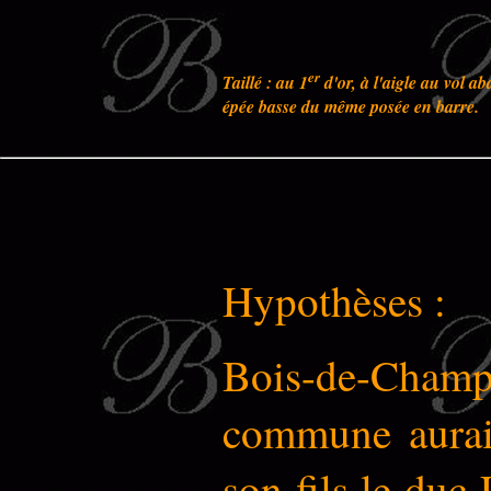
er
Taillé : au 1
d'or, à l'aigle au vol ab
épée basse du même posée en barre.
Hypothèses :
Bois-de-Champ 
commune aurai
son fils le duc