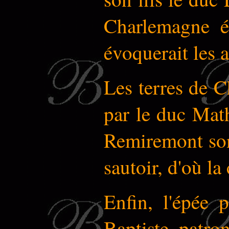
Charlemagne ét
évoquerait les
Les terres de 
par le duc Math
Remiremont sont
sautoir, d'où la
Enfin, l'épée p
Baptiste, patro