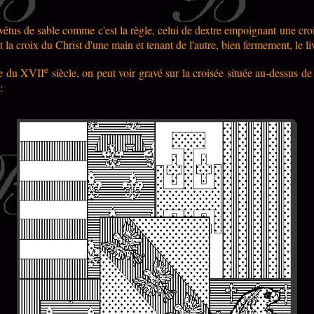
êtus de sable comme c'est la règle, celui de dextre empoignant une croix
la croix du Christ d'une main et tenant de l'autre, bien fermement, le li
e
rre du XVII
siècle, on peut voir gravé sur la croisée située au-dessus de
: