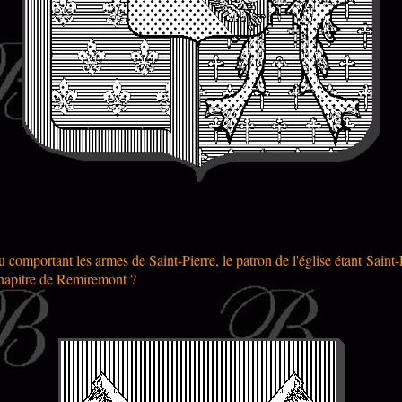
cu comportant les armes de Saint-Pierre, le patron de l'église étant Saint-
 chapitre de Remiremont ?