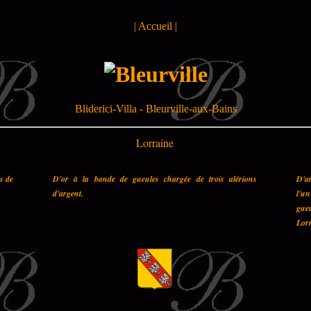
|
Accueil
|
Bliderici-Villa - Bleurville-aux-Bains
Lorraine
es de
D'or à la bande de gueules chargée de trois alérions
D'a
d'argent.
l'u
gueu
Lorr