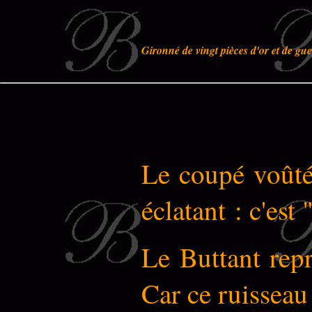
Gironné de vingt pièces d'or et de gu
Le coupé voûté 
éclatant : c'est
Le Buttant repr
Car ce ruissea