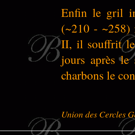
Enfin le gril i
(~210 - ~258) m
II, il souffrit 
jours après le
charbons le con
Union des Cercles G