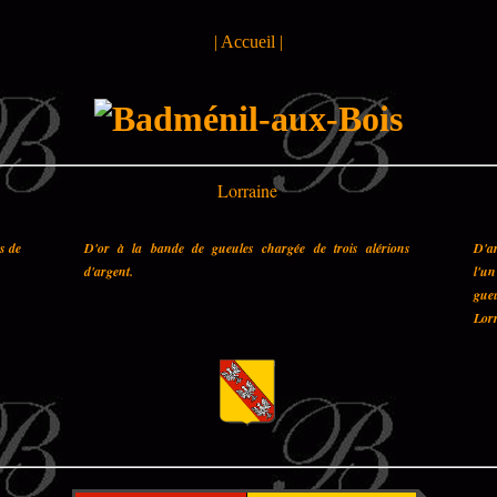
|
Accueil
|
Lorraine
es de
D'or à la bande de gueules chargée de trois alérions
D'a
d'argent.
l'u
gueu
Lorr