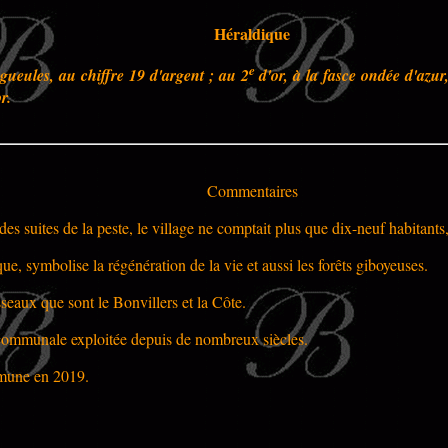
Héraldique
e
gueules, au chiffre 19 d'argent ; au 2
d'or, à la fasce ondée d'azur
r.
Commentaires
des suites de la peste, le village ne comptait plus que dix-neuf habitants,
e, symbolise la régénération de la vie et aussi les forêts giboyeuses.
seaux que sont le Bonvillers et la Côte.
 communale exploitée depuis de nombreux siècles.
mmune en 2019.