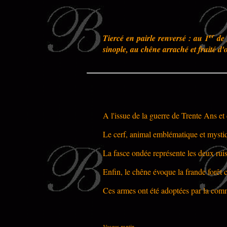
er
Tiercé en pairle renversé : au 1
de 
sinople, au chêne arraché et fruité d'o
A l'issue de la guerre de Trente Ans et 
Le cerf, animal emblématique et mystiqu
La fasce ondée représente les deux ruis
Enfin, le chêne évoque la frande forêt
Ces armes ont été adoptées par la co
Vosges matin