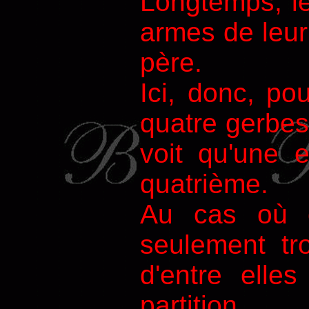
Longtemps, le
armes de leur 
père.
Ici, donc, pou
quatre gerbes
voit qu'une 
quatrième.
Au cas où o
seulement tro
d'entre elle
partition.