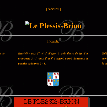
|
Accueil
|
Picardie
er
e
es de
Ecartelé : aux 1
et 4
d'azur, à trois fleurs de lys d'or
Tail
e
e
ordonnées 2 - 1 ; aux 2
et 3
d'argent, à trois lionceaux de
semé
gueules ordonnés 2 - 1.
la p