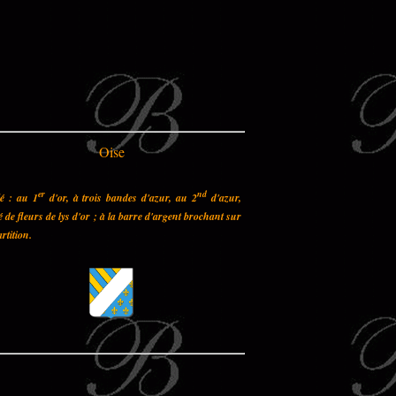
Oise
er
nd
lé : au 1
d'or, à trois bandes d'azur, au 2
d'azur,
 de fleurs de lys d'or ; à la barre d'argent brochant sur
artition.