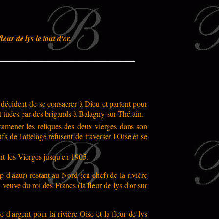
ur de lys le tout d'or.
 décident de se consacrer à Dieu et partent pour
t tuées par des brigands à Balagny-sur-Thérain.
 ramener les reliques des deux vierges dans son
 de l'attelage refusent de traverser l'Oise et se
ent-les-Vierges jusqu'en 1905.
 d'azur) restant au Nord (en chef) de la rivière
 veuve du roi des Francs (la fleur de lys d'or sur
re d'argent pour la rivière Oise et la fleur de lys