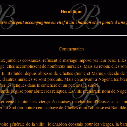
Héraldique
barre d'argent accompagnée en chef d'un chardon et en pointe d'une fle
Commentaires
ux jumelles écossaises, refusent le mariage imposé par leur père. Elles
e, elles accomplissent de nombreux miracles. Mais au retour, elles son
s II, Bathilde, depuis abbesse de Chelles (Seine-et-Marne), décide de
d'autres miracles se sont produits. Mais en arrivant à Nogent, les bœufs
errer les reliques dans le cimetière et un pélérinage suivra.
œur de l'église pour abriter les reliques. La ville prendra le nom de Nog
r cette histoire : les vierges écossaises (le chardon d'Ecosse sur champ
er au Sud (en pointe) en l'abbaye de Chelles dont l'abbesse est Bathilde,
istoire générale de la ville : le chardon écossais pour les vierges, la bar