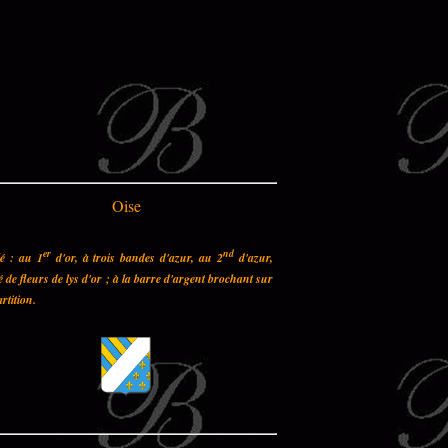
Oise
er
nd
lé : au 1
d'or, à trois bandes d'azur, au 2
d'azur,
 de fleurs de lys d'or ; à la barre d'argent brochant sur
artition.