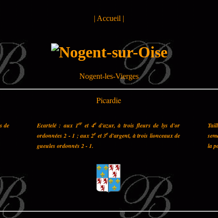
|
Accueil
|
Nogent-les-Vierges
Picardie
er
e
es de
Ecartelé : aux 1
et 4
d'azur, à trois fleurs de lys d'or
Tail
e
e
ordonnées 2 - 1 ; aux 2
et 3
d'argent, à trois lionceaux de
semé
gueules ordonnés 2 - 1.
la p