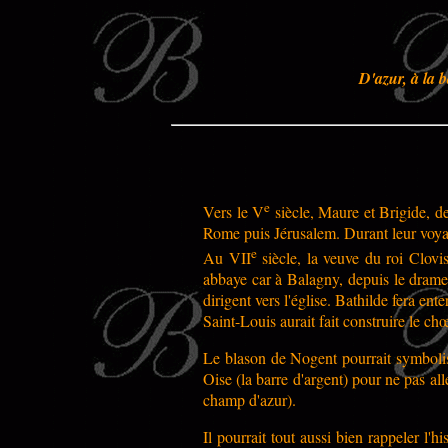
D'azur, à la 
e
Vers le V
siècle, Maure et Brigide, de
Rome puis Jérusalem. Durant leur voyag
e
Au VII
siècle, la veuve du roi Clovi
abbaye car à Balagny, depuis le drame, 
dirigent vers l'église. Bathilde fera ent
Saint-Louis aurait fait construire le ch
Le blason de Nogent pourrait symbolise
Oise (la barre d'argent) pour ne pas all
champ d'azur).
Il pourrait tout aussi bien rappeler l'h