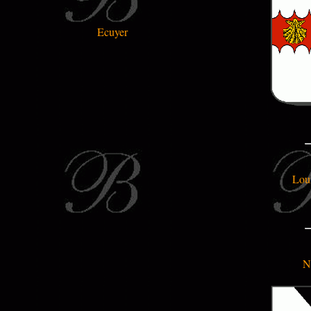
Ecuyer
Lou
N