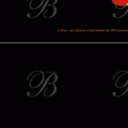
L'Oise - art, histoire et patrimoine des 693 commu