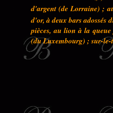
d'argent (de Lorraine) ; a
d'or, à deux bars adossés 
pièces, au lion à la queu
(du Luxembourg) ; sur-le-to