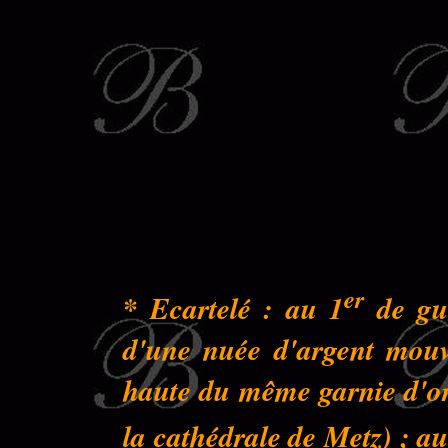
er
* Ecartelé : au 1
de gue
d'une nuée d'argent mouva
haute du même garnie d'or 
la cathédrale de Metz) ; au