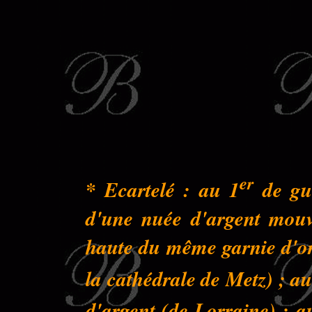
er
* Ecartelé : au 1
de gue
d'une nuée d'argent mouva
haute du même garnie d'or 
la cathédrale de Metz) ; au
d'argent (de Lorraine) ; a