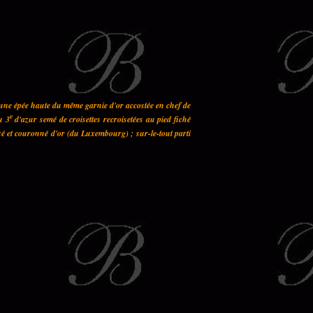
 une épée haute du même garnie d'or accostée en chef de
e
u 3
d'azur semé de croisettes recroisetées au pied fiché
sé et couronné d'or (du Luxembourg) ; sur-le-tout parti