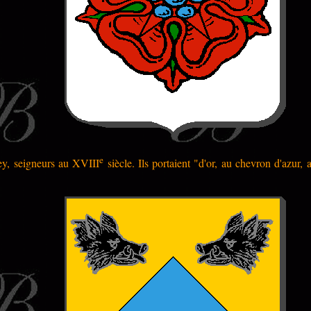
e
ey, seigneurs au XVIII
siècle. Ils portaient "d'or, au chevron d'azur,