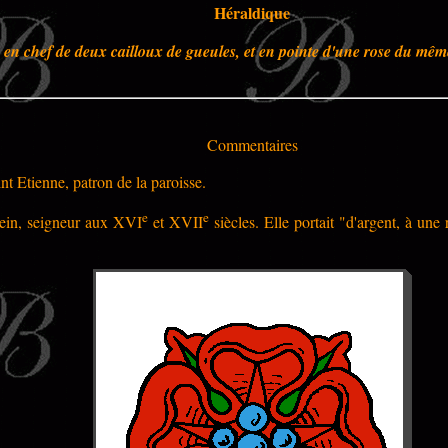
Héraldique
en chef de deux cailloux de gueules, et en pointe d'une rose du même
Commentaires
nt Etienne, patron de la paroisse.
e
e
stein, seigneur aux XVI
et XVII
siècles. Elle portait "d'argent, à une