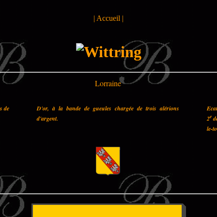
|
Accueil
|
Lorraine
es de
D'or, à la bande de gueules chargée de trois alérions
Ecar
e
d'argent.
2
de
le-t