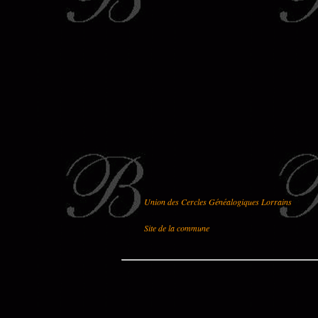
Union des Cercles Généalogiques Lorrains
Site de la commune