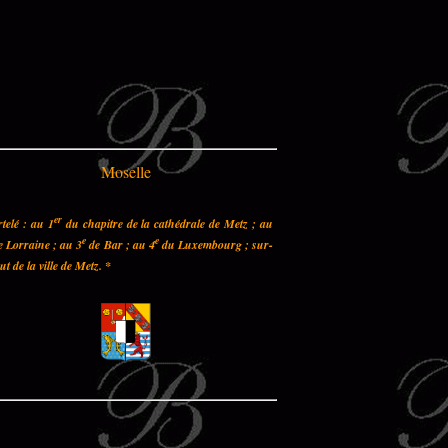
Moselle
er
telé : au 1
du chapitre de la cathédrale de Metz ; au
e
e
 Lorraine ; au 3
de Bar ; au 4
du Luxembourg ; sur-
out de la ville de Metz.
*