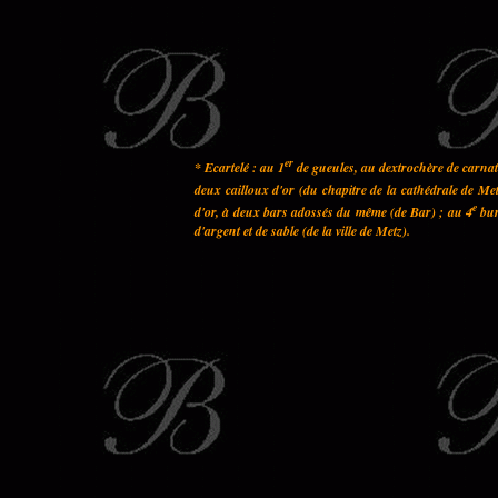
er
* Ecartelé : au 1
de gueules, au dextrochère de carnati
deux cailloux d'or (du chapitre de la cathédrale de Met
e
d'or, à deux bars adossés du même (de Bar) ; au 4
bur
d'argent et de sable (de la ville de Metz).