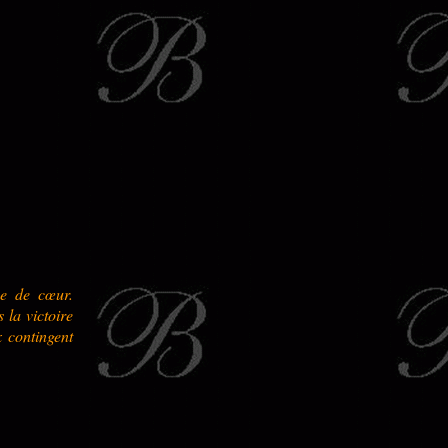
se de cœur.
 la victoire
x contingent