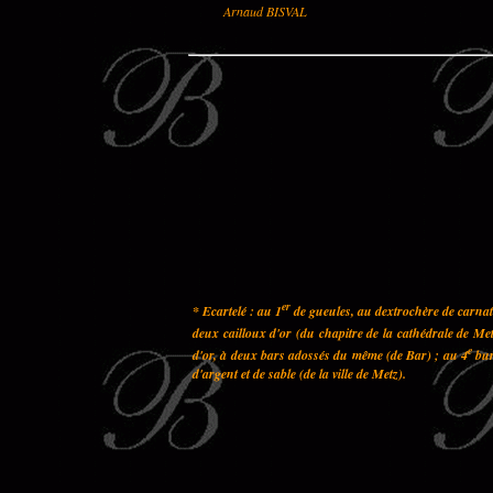
Arnaud BISVAL
er
* Ecartelé : au 1
de gueules, au dextrochère de carnati
deux cailloux d'or (du chapitre de la cathédrale de Met
e
d'or, à deux bars adossés du même (de Bar) ; au 4
bur
d'argent et de sable (de la ville de Metz).