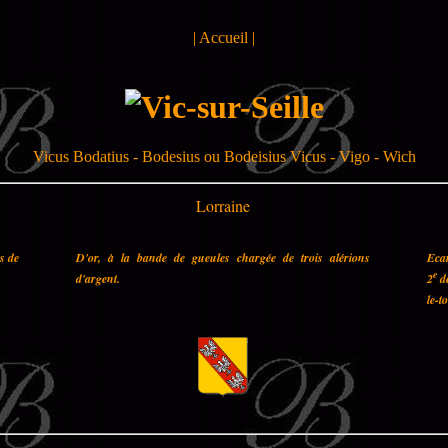
|
Accueil
|
Vicus Bodatius - Bodesius ou Bodeisius Vicus - Vigo - Wich
Lorraine
es de
D'or, à la bande de gueules chargée de trois alérions
Ecar
e
d'argent.
2
de
le-t