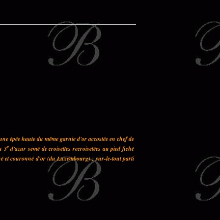
 une épée haute du même garnie d'or accostée en chef de
e
u 3
d'azur semé de croisettes recroisetées au pied fiché
sé et couronné d'or (du Luxembourg) ; sur-le-tout parti