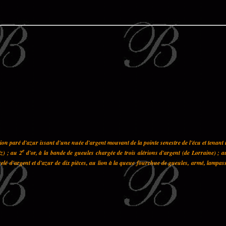
on paré d'azur issant d'une nuée d'argent mouvant de la pointe senestre de l'écu et tenant
e
z) ; au 2
d'or, à la bande de gueules chargée de trois alérions d'argent (de Lorraine) ; a
elé d'argent et d'azur de dix pièces, au lion à la queue fourchue de gueules, armé, lampas