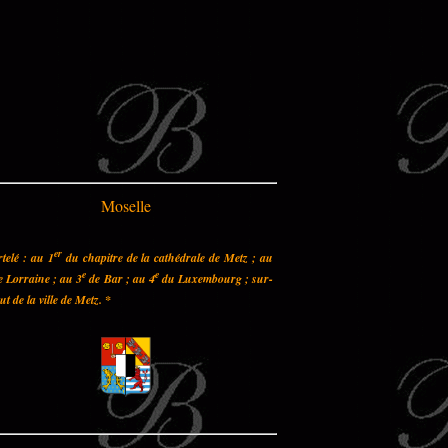
Moselle
er
telé : au 1
du chapitre de la cathédrale de Metz ; au
e
e
 Lorraine ; au 3
de Bar ; au 4
du Luxembourg ; sur-
out de la ville de Metz.
*