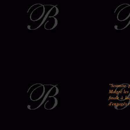
"Soumise p
Malgré les 
finale à la
d'engagés v