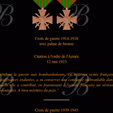
Croix de guerre 1914-1918
avec palme de bronze
Citation à l'ordre de l'Armée
12 mai 1923
endant la guerre aux bombardements, est toujours restée françai
souffrances endurées, a su conserver une confiance inébranlable dans
quelle elle a contribué, en fournissant à l'armée française un sérieu
olontaires. A bien méritées du pays."
Croix de guerre 1939-1945