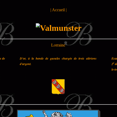
|
Accueil
|
Lorraine
es de
D'or, à la bande de gueules chargée de trois alérions
Ecar
e
d'argent.
2
de
le-t