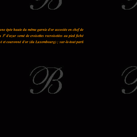
 une épée haute du même garnie d'or accostée en chef de
e
u 3
d'azur semé de croisettes recroisetées au pied fiché
sé et couronné d'or (du Luxembourg) ; sur-le-tout parti