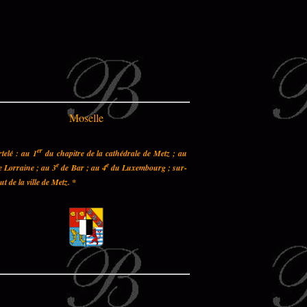
Moselle
er
telé : au 1
du chapitre de la cathédrale de Metz ; au
e
e
 Lorraine ; au 3
de Bar ; au 4
du Luxembourg ; sur-
out de la ville de Metz.
*